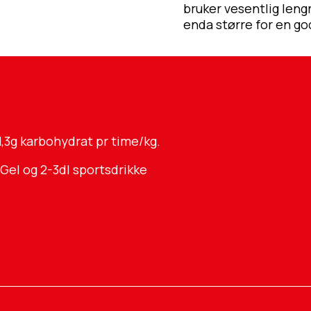
bruker vesentlig leng
enda større for en go
,3g karbohydrat pr time/kg.
 Gel og 2-3dl sportsdrikke