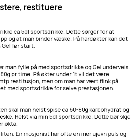
stere, restituere
ikke ca 5dl sportsdrikke. Dette sørger for at
opp og at man binder væske. På hardøkter kan det
Gel før start.
ør man fylle på med sportsdrikke og Gel underveis.
80g pr time. På økter under 1t vil det være
å mtp restitusjon, men om man har vært flink på
et med sportsdrikke for selve prestasjonen.
ten skal man helst spise ca 60-80g karbohydrat og
æske. Helst via min 5dl sportsdrikke. Dette bør skje
er økta.
eliten. En mosjonist har ofte en mer ujevn puls og