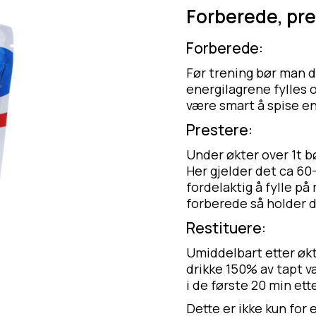
Forberede, pre
Forberede:
Før trening bør man dr
energilagrene fylles 
være smart å spise en 
Prestere:
Under økter over 1t b
Her gjelder det ca 60-
fordelaktig å fylle p
forberede så holder d
Restituere:
Umiddelbart etter øk
drikke 150% av tapt v
i de første 20 min ett
Dette er ikke kun for 