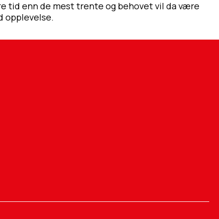
re tid enn de mest trente og behovet vil da være
d opplevelse.