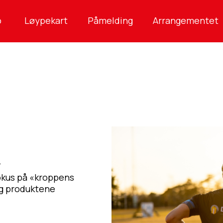
o
Løypekart
Påmelding
Arrangementet
.
okus på «kroppens
 og produktene