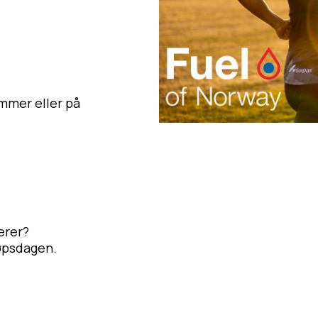
mmer eller på
erer?
løpsdagen.