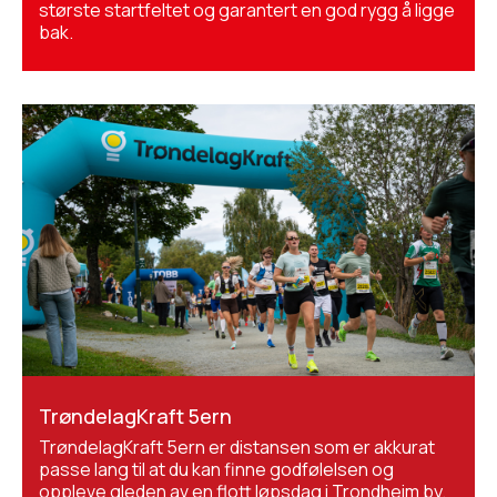
største startfeltet og garantert en god rygg å ligge
bak.
TrøndelagKraft 5ern
TrøndelagKraft 5ern er distansen som er akkurat
passe lang til at du kan finne godfølelsen og
oppleve gleden av en flott løpsdag i Trondheim by.