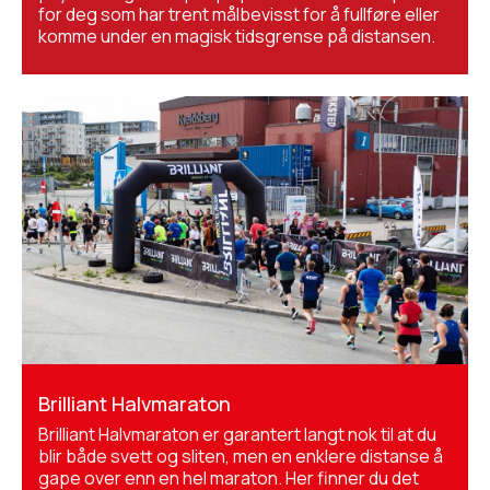
for deg som har trent målbevisst for å fullføre eller
komme under en magisk tidsgrense på distansen.
Brilliant Halvmaraton
Brilliant Halvmaraton er garantert langt nok til at du
blir både svett og sliten, men en enklere distanse å
gape over enn en hel maraton. Her finner du det