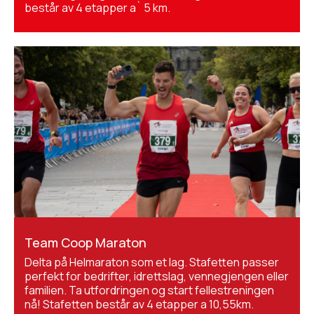
består av 4 etapper a` 5 km.
Team Coop Maraton
Delta på Helmaraton som et lag. Stafetten passer
perfekt for bedrifter, idrettslag, vennegjengen eller
familien. Ta utfordringen og start fellestreningen
nå! Stafetten består av 4 etapper a 10,55km.