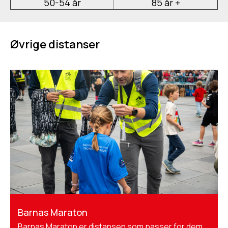
50-54 år
85 år +
Øvrige distanser
Barnas Maraton
Barnas Maraton er distansen som passer for dem