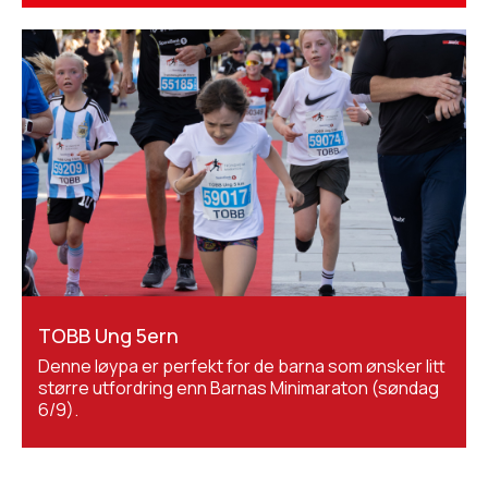
TOBB Ung 5ern
Denne løypa er perfekt for de barna som ønsker litt
større utfordring enn Barnas Minimaraton (søndag
6/9).