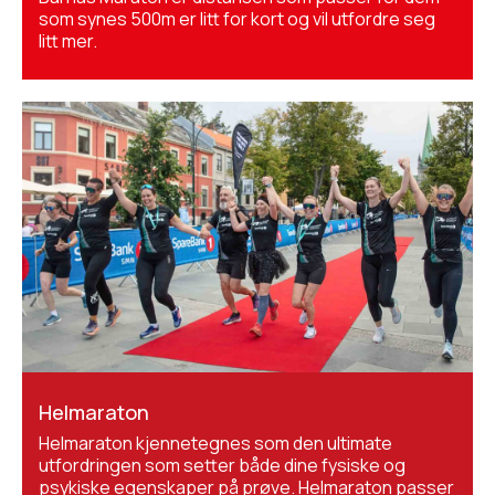
som synes 500m er litt for kort og vil utfordre seg
litt mer.
Helmaraton
Helmaraton kjennetegnes som den ultimate
utfordringen som setter både dine fysiske og
psykiske egenskaper på prøve. Helmaraton passer