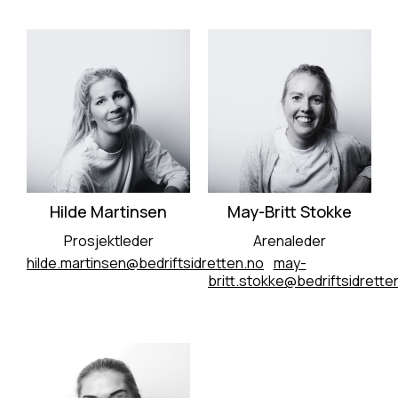
Hilde Martinsen
May-Britt Stokke
Prosjektleder
Arenaleder
hilde.martinsen@bedriftsidretten.no
may-
britt.stokke@bedriftsidrette