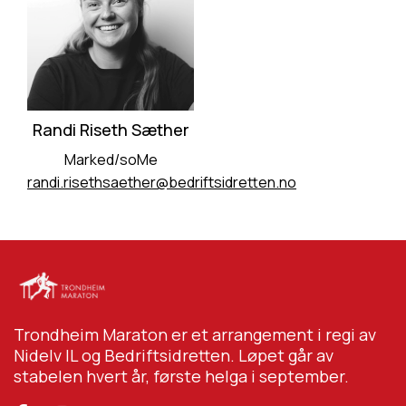
Randi Riseth Sæther
Marked/soMe
randi.risethsaether@bedriftsidretten.no
Trondheim Maraton er et arrangement i regi av
Nidelv IL og Bedriftsidretten. Løpet går av
stabelen hvert år, første helga i september.