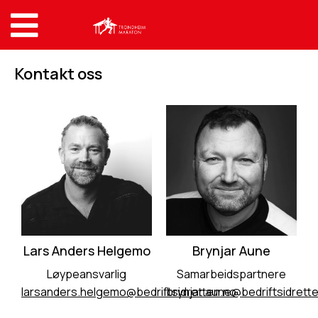
Kontakt oss
Lars Anders Helgemo
Brynjar Aune
Løypeansvarlig
Samarbeidspartnere
larsanders.helgemo@bedriftsidretten.no
brynjar.aune@bedriftsidrett